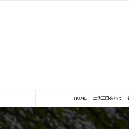
コ
ン
テ
ン
ツ
へ
ス
キ
ッ
プ
HOME
土佐三田会