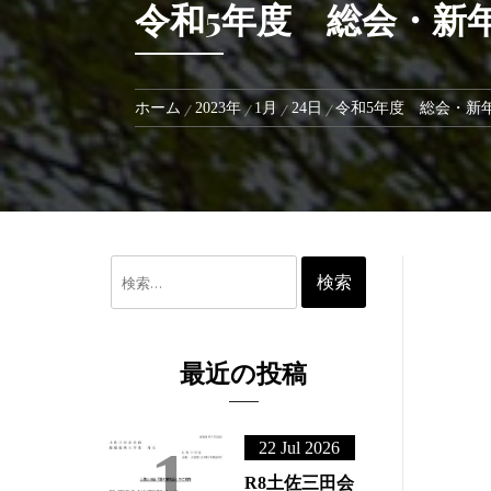
令和5年度 総会・
ホーム
2023年
1月
24日
令和5年度 総
検
索:
最近の投稿