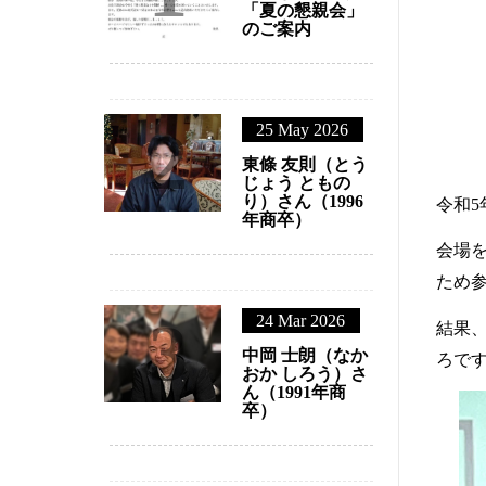
1
22 Jul 2026
R8土佐三田会
「夏の懇親会」
のご案内
2
25 May 2026
東條 友則（とう
じょう ともの
り）さん（1996
年商卒）
24 Mar 2026