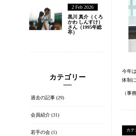
3
中岡 士朗（なか
おか しろう）さ
ん（1991年商
卒）
4
2 Feb 2026
黒川 真介（くろ
かわ しんすけ）
さん（1995年総
卒）
カテゴリー