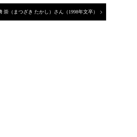
次
松﨑 崇（まつざき たかし）さん（1998年文卒
の
投
稿: