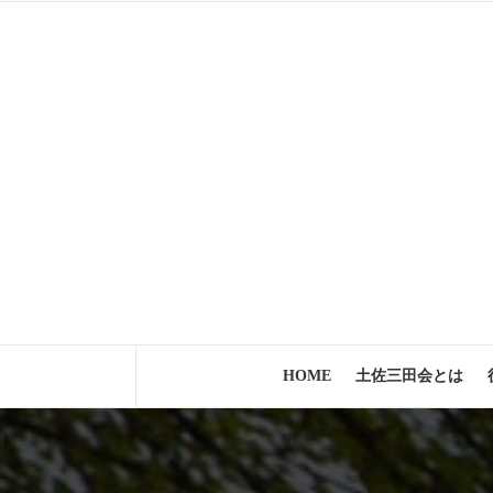
コ
ン
テ
ン
ツ
へ
ス
キ
ッ
プ
HOME
土佐三田会