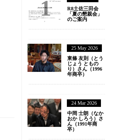
最近の投稿
1
22 Jul 2026
R8土佐三田
「夏の懇親会
のご案内
2
25 May 2026
東條 友則（
じょう とも
り）さん（19
年商卒）