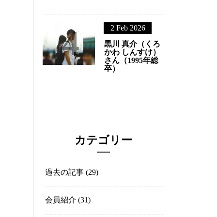
3
24 Mar 2026
中岡 士朗（
おか しろう
ん（1991年商
卒）
4
2 Feb 2026
黒川 真介（
かわ しんす
さん（1995
卒）