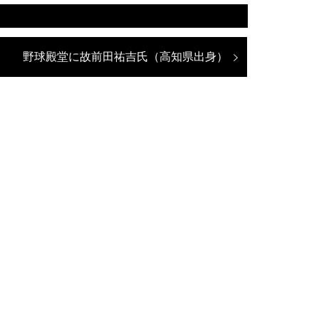
次
野球殿堂に故前田祐吉氏（高知県出身
の
投
稿: