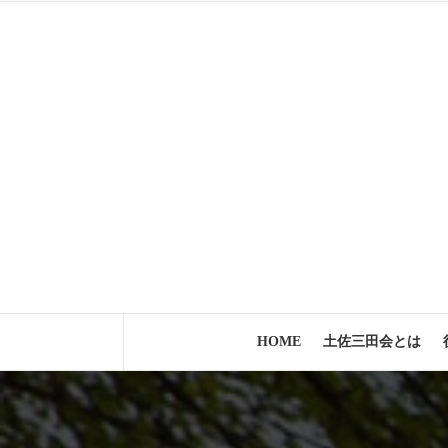
コ
ン
テ
ン
ツ
へ
ス
キ
ッ
プ
HOME
土佐三田会