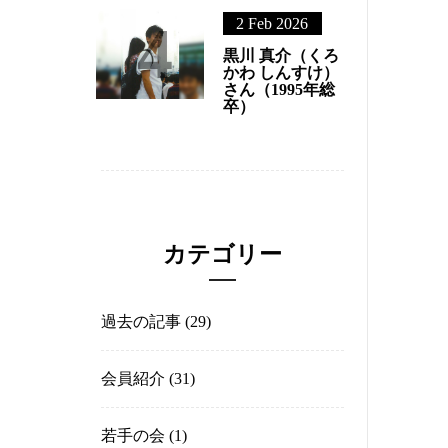
3
中岡 士朗（なか
おか しろう）さ
ん（1991年商
卒）
4
2 Feb 2026
黒川 真介（くろ
かわ しんすけ）
さん（1995年総
卒）
カテゴリー