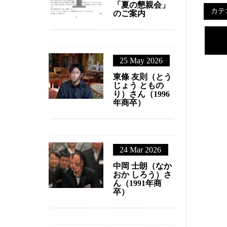
1
22 Jul 2026
R8土佐三田会
「夏の懇親会」
のご案内
2
25 May 2026
東條 友則（とう
じょう ともの
り）さん（1996
年商卒）
24 Mar 2026